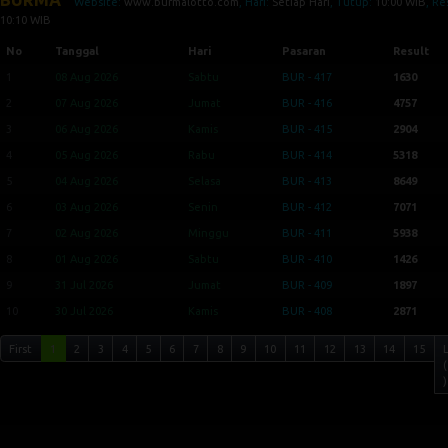
Website:
www.burmalotto.com
, Hari:
Setiap Hari
, Tutup:
10:00 WIB
, Re
10:10 WIB
No
Tanggal
Hari
Pasaran
Result
1
08 Aug 2026
Sabtu
BUR - 417
1630
2
07 Aug 2026
Jumat
BUR - 416
4757
3
06 Aug 2026
Kamis
BUR - 415
2904
4
05 Aug 2026
Rabu
BUR - 414
5318
5
04 Aug 2026
Selasa
BUR - 413
8649
6
03 Aug 2026
Senin
BUR - 412
7071
7
02 Aug 2026
Minggu
BUR - 411
5938
8
01 Aug 2026
Sabtu
BUR - 410
1426
9
31 Jul 2026
Jumat
BUR - 409
1897
10
30 Jul 2026
Kamis
BUR - 408
2871
First
1
2
3
4
5
6
7
8
9
10
11
12
13
14
15
(
)