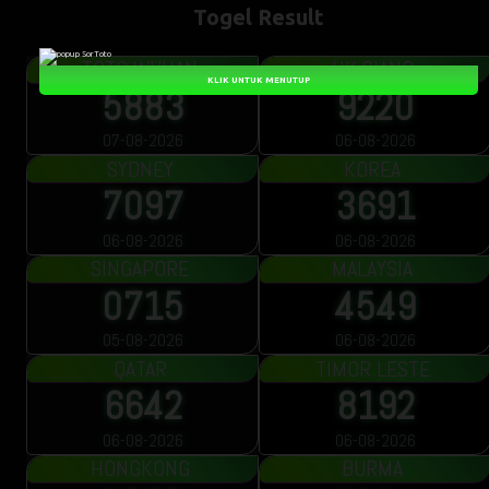
Togel Result
TOTO WUHAN
HK SIANG
KLIK UNTUK MENUTUP
5883
9220
07-08-2026
06-08-2026
SYDNEY
KOREA
7097
3691
06-08-2026
06-08-2026
SINGAPORE
MALAYSIA
0715
4549
05-08-2026
06-08-2026
QATAR
TIMOR LESTE
6642
8192
06-08-2026
06-08-2026
HONGKONG
BURMA