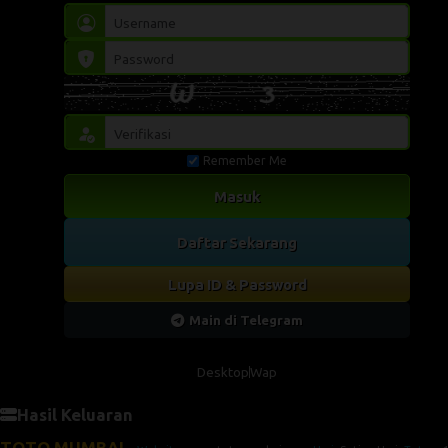
Remember Me
Masuk
Daftar Sekarang
Lupa ID & Password
Main di Telegram
Desktop
Wap
Hasil Keluaran
TOTO MUMBAI